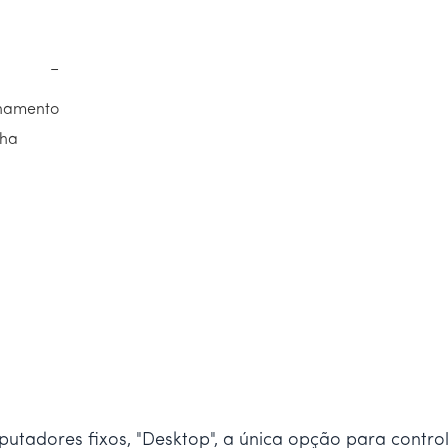
−
onamento
nha
adores fixos, "Desktop", a única opção para contro