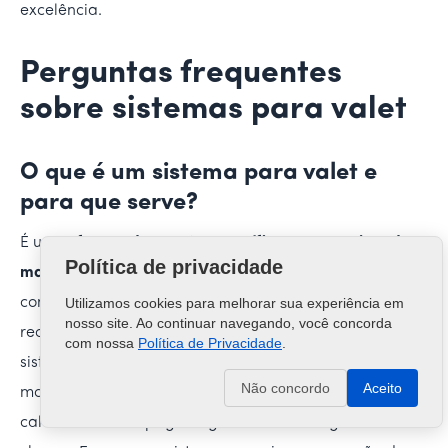
excelência.
Perguntas frequentes
sobre sistemas para valet
O que é um sistema para valet e
para que serve?
É um
software de gestão específico para serviços de
Política de privacidade
manobrista (valet)
. Ele serve para automatizar e
controlar todas as etapas do valet parking – do
Utilizamos cookies para melhorar sua experiência em
nosso site. Ao continuar navegando, você concorda
recebimento do veículo até a devolução. Com um
com nossa
Política de Privacidade
.
sistema assim, você registra digitalmente cada carro,
Não concordo
Aceito
monitora onde ele foi estacionado, controla o tempo,
calcula o valor a pagar e gerencia a entrega das