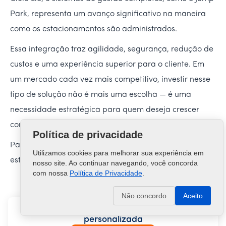
Park, representa um avanço significativo na maneira
como os estacionamentos são administrados.
Essa integração traz agilidade, segurança, redução de
custos e uma experiência superior para o cliente. Em
um mercado cada vez mais competitivo, investir nesse
tipo de solução não é mais uma escolha — é uma
necessidade estratégica para quem deseja crescer
com eficiência e profissionalismo.
Política de privacidade
Para mais informações sobre o mercado de
Utilizamos cookies para melhorar sua experiência em
estacionamento, visite o
Jump Park
.
nosso site. Ao continuar navegando, você concorda
com nossa
Política de Privacidade
.
Não concordo
Aceito
Agende uma demonstração gratuita e
personalizada