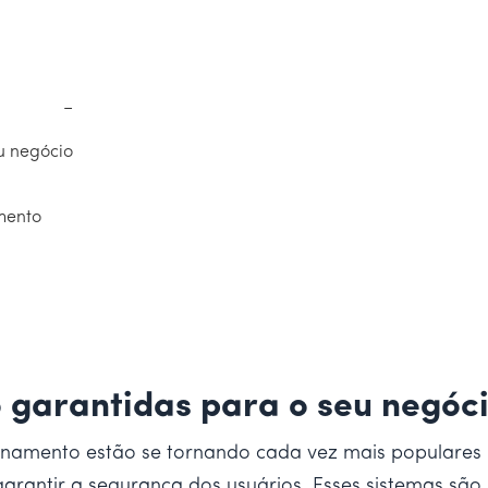
−
u negócio
mento
 garantidas para o seu negóc
onamento estão se tornando cada vez mais populares
 garantir a segurança dos usuários. Esses sistemas sã