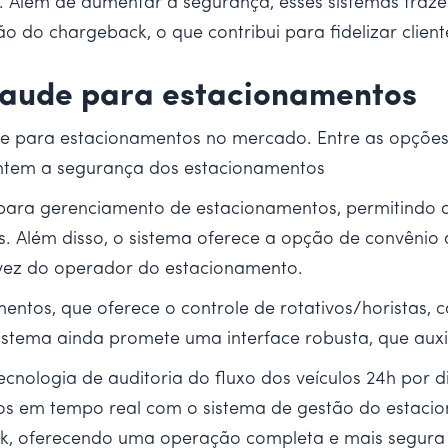
al. Além de aumentar a segurança, esses sistemas traz
 do chargeback, o que contribui para fidelizar client
fraude para estacionamentos
ude para estacionamentos no mercado. Entre as opçõe
antem a segurança dos estacionamentos
ra gerenciamento de estacionamentos, permitindo qu
s. Além disso, o sistema oferece a opção de convênio
 vez do operador do estacionamento.
tos, que oferece o controle de rotativos/horistas, c
istema ainda promete uma interface robusta, que auxil
nologia de auditoria do fluxo dos veículos 24h por d
os em tempo real com o sistema de gestão do estacio
rk, oferecendo uma operação completa e mais segura