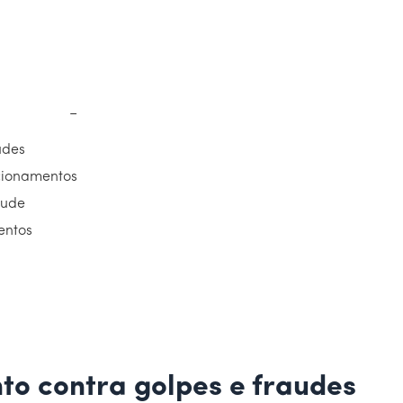
−
udes
cionamentos
aude
entos
to contra golpes e fraudes