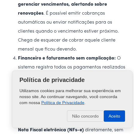
gerenciar vencimentos, alertando sobre
renovações
. É possível emitir cobranças
automáticas ou enviar notificações para os
clientes quando o vencimento estiver próximo.
Chega de esquecer de cobrar aquele cliente
mensal que ficou devendo.
Financeiro e faturamento sem complicação:
O
sistema registra todos os pagamentos realizados
(rotativos em dinheiro/cartão, mensalistas, etc.) e
Política de privacidade
gera um
caixa diário
automático. Você pode
Utilizamos cookies para melhorar sua experiência em
extrair relatórios de faturamento por período, ver
nosso site. Ao continuar navegando, você concorda
com nossa
Política de Privacidade
.
gráficos comparando receita de cada dia da
semana, identificar picos de movimento e mais.
Não concordo
Aceito
Além disso, o Jump Park permite a
emissão de
Nota Fiscal eletrônica (NFs-e)
diretamente, sem