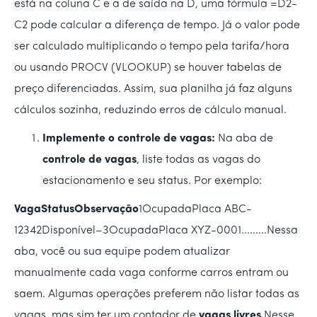
está na coluna C e a de saída na D, uma fórmula =D2-
C2 pode calcular a diferença de tempo. Já o valor pode
ser calculado multiplicando o tempo pela tarifa/hora
ou usando PROCV (VLOOKUP) se houver tabelas de
preço diferenciadas. Assim, sua planilha já faz alguns
cálculos sozinha, reduzindo erros de cálculo manual.
Implemente o controle de vagas:
Na aba de
controle de vagas
, liste todas as vagas do
estacionamento e seu status. Por exemplo:
VagaStatusObservação
1OcupadaPlaca ABC-
12342Disponível–3OcupadaPlaca XYZ-0001.........Nessa
aba, você ou sua equipe podem atualizar
manualmente cada vaga conforme carros entram ou
saem. Algumas operações preferem não listar todas as
vagas, mas sim ter um contador de
vagas livres
.Nesse