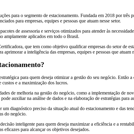
uções para o segmento de estacionamento. Fundada em 2018 por três p
nciados para empresas, equipes e pessoas que atuam nesse setor.
acotes de assessoria e serviços otimizados para atender às necessidades
são amplamente aplicados em todo o Brasil.
tificadora, que tem como objetivo qualificar empresas do setor de es
para aprimorar a inteligência das empresas, equipes e pessoas que atua
stacionamento?
stratégica para quem deseja otimizar a gestão do seu negócio. Então a
e custos e a maximização dos lucros.
idades de melhoria na gestão do negócio, como a implementação de novas
 pode auxiliar na análise de dados e na elaboração de estratégias para 
er um diagnóstico preciso da situação atual do estacionamento e das te
as do negócio.
decisão inteligente para quem deseja maximizar a eficiência e a rentabi
as eficazes para alcançar os objetivos desejados.