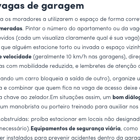
s vagas de garagem
a os moradores a utilizarem o espaço de forma corret
umeradas
. Pintar o número do apartamento ou da vag
ndevidos (cada um visualiza claramente qual é sua vag
o que alguém estacione torto ou invada o espaço vizin
de velocidade
(geralmente 10 km/h nas garagens), dir
oas com mobilidade reduzida, e lembretes de atenção 
ando um carro bloqueia a saída de outro), organize u
ia e combinar que quem fica na vaga de acesso deix
da chave ao zelador.Em situações assim, um
bom diálo
m manobrista ou porteiro treinado para auxiliar nos 
bstruídas: proíba estacionar em locais não designad
necessário).
Equipamentos de segurança viária
, como
ser instalados para prevenir acidentes dentro da g