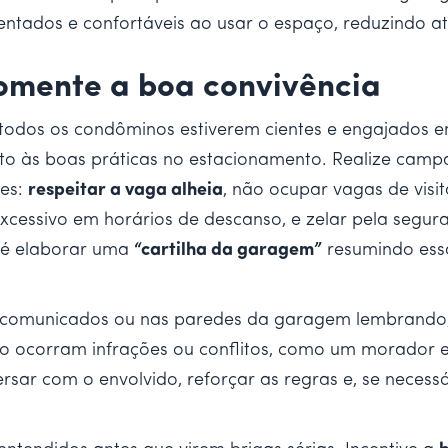
tados e confortáveis ao usar o espaço, reduzindo atri
omente a boa convivência
dos os condôminos estiverem cientes e engajados em 
o às boas práticas no estacionamento. Realize campan
zes:
respeitar a vaga alheia
, não ocupar vagas de visi
 excessivo em horários de descanso, e zelar pela segur
il é elaborar uma
“cartilha da garagem”
resumindo essa
 comunicados ou nas paredes da garagem lembrando, 
so ocorram infrações ou conflitos, como um morador 
ersar com o envolvido, reforçar as regras e, se necessá