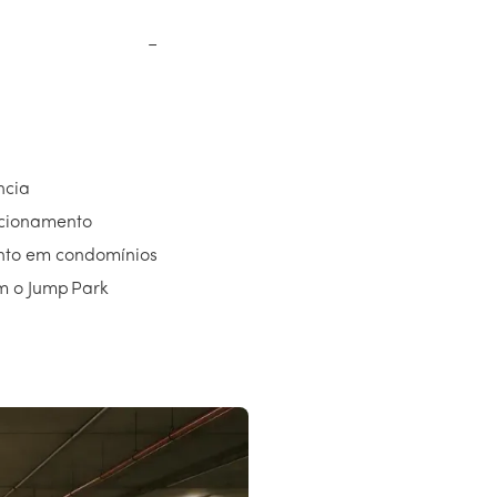
−
ncia
tacionamento
nto em condomínios
m o Jump Park