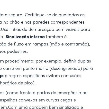
a e segura. Certifique-se de que todas as
a no chão e nas paredes correspondentes
a).Use linhas de demarcação bem visíveis para
ho.
Sinalização interna
também é
eção de fluxo em rampas (mão e contramão),
aos pedestres.
m procedimento: por exemplo, definir duplas
e o carro em ponto morto (desengrenado) para
go
e regras específicas evitam confusões
horários de pico).
os (como frente a portas de emergência ou
 espelhos convexos em curvas cegas e
aragem.Com uma garagem bem sinalizada e