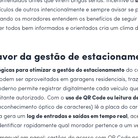
entendidos antes que virem brigas sérias. Incentive a
b
culos de outros intencionalmente e sempre avisar se 
ndo os moradores entendem os benefícios de seguir 
ter todos bem informados e orientados cria um clima
 favor da gestão de estacionam
gicas para otimizar a gestão do estacionamento
do co
dem ser aproveitados em garagens residenciais, tra
erno permite registrar digitalmente cada veículo que 
itante autorizado. Com o
uso de QR Code ou leitura d
econhecimento óptico de caracteres) lê a placa do carr
ma gera um
log de entradas e saídas em tempo real
, ac
u identificar rapidamente qual morador pertence a um v