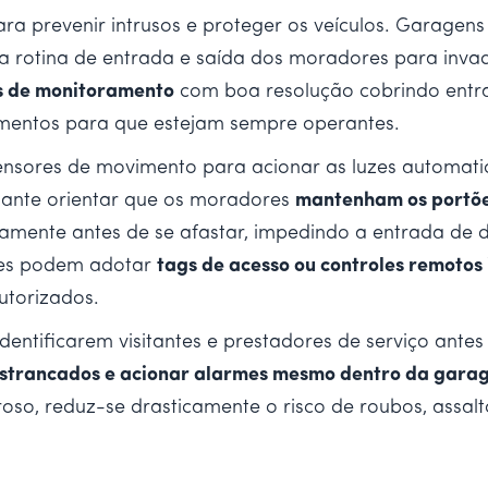
ra prevenir intrusos e proteger os veículos. Garagens
a rotina de entrada e saída dos moradores para invad
s de monitoramento
com boa resolução cobrindo entra
mentos para que estejam sempre operantes.
sensores de movimento para acionar as luzes automat
rtante orientar que os moradores
mantenham os portõe
tamente antes de se afastar, impedindo a entrada de 
res podem adotar
tags de acesso ou controles remotos 
utorizados.
 identificarem visitantes e prestadores de serviço ant
estrancados e acionar alarmes mesmo dentro da gara
oroso, reduz-se drasticamente o risco de roubos, assa